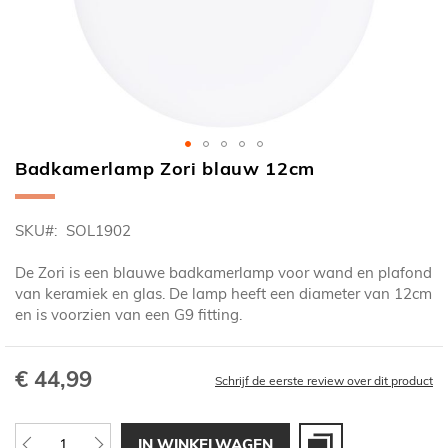
Badkamerlamp Zori blauw 12cm
Ga
naar
het
SKU
SOL1902
begin
van
De Zori is een blauwe badkamerlamp voor wand en plafond
de
van keramiek en glas. De lamp heeft een diameter van 12cm
afbeeldingen-
en is voorzien van een G9 fitting.
gallerij
€ 44,99
Schrijf de eerste review over dit product
IN WINKELWAGEN