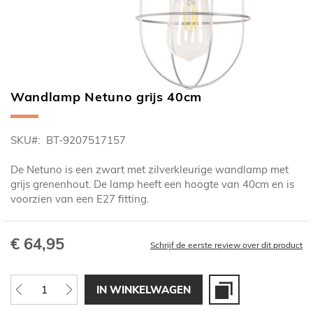
Wandlamp Netuno grijs 40cm
Ga
naar
het
SKU
BT-9207517157
begin
van
De Netuno is een zwart met zilverkleurige wandlamp met
de
grijs grenenhout. De lamp heeft een hoogte van 40cm en is
afbeeldingen-
voorzien van een E27 fitting.
gallerij
€ 64,95
Schrijf de eerste review over dit product
IN WINKELWAGEN