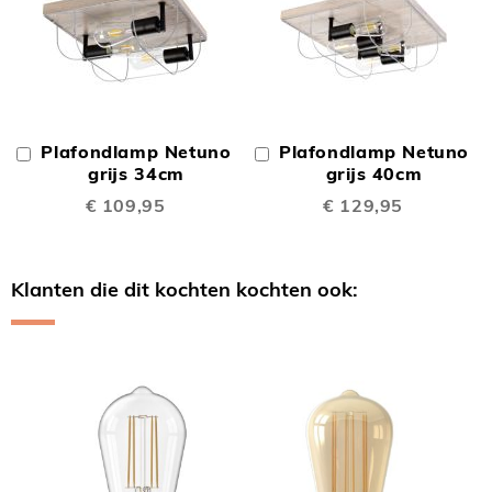
Plafondlamp Netuno
Plafondlamp Netuno
In
In
Winkelwagen
grijs 34cm
Winkelwagen
grijs 40cm
€ 109,95
€ 129,95
Klanten die dit kochten kochten ook:
Skip
carousel