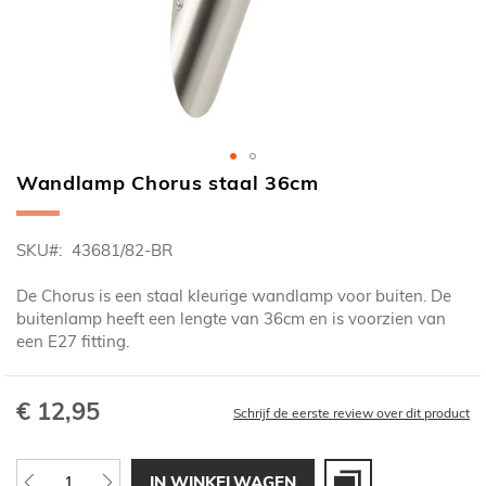
Wandlamp Chorus staal 36cm
Ga
naar
het
SKU
43681/82-BR
begin
van
De Chorus is een staal kleurige wandlamp voor buiten. De
de
buitenlamp heeft een lengte van 36cm en is voorzien van
afbeeldingen-
een E27 fitting.
gallerij
€ 12,95
Schrijf de eerste review over dit product
IN WINKELWAGEN