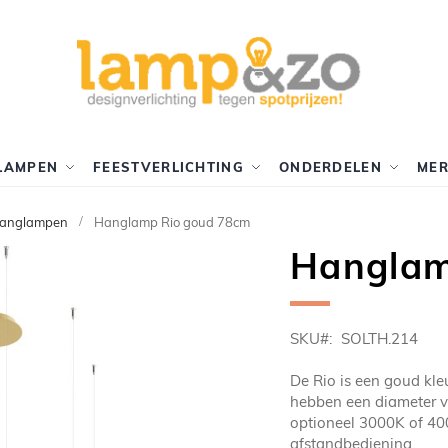
LAMPEN
FEESTVERLICHTING
ONDERDELEN
ME
hanglampen
Hanglamp Rio goud 78cm
Hanglam
SKU
SOLTH.214
De Rio is een goud kl
hebben een diameter v
optioneel 3000K of 40
afstandbediening.