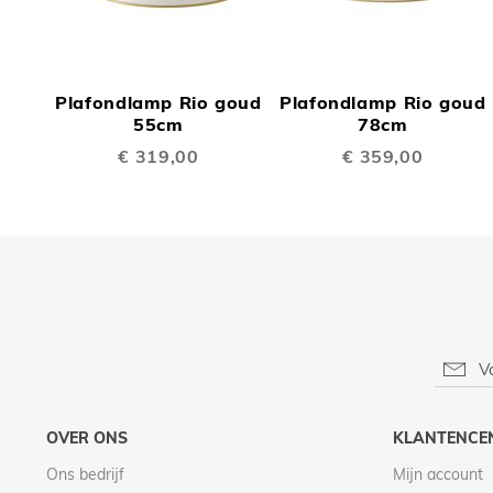
TOEVOEGEN
TOEV
OM
OM
Plafondlamp Rio goud
Plafondlamp Rio goud
TE
TE
55cm
78cm
€ 319,00
€ 359,00
VERGELIJKEN
VERGE
OVER ONS
KLANTENCE
Ons bedrijf
Mijn account