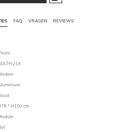
TIES
FAQ
VRAGEN
REVIEWS
Thoro
SOLTH.214
Modern
Aluminium
Goud
D78 * H150 cm
Module
Nvt