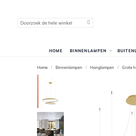
Zoek
Zoek
HOME
BINNENLAMPEN
BUITEN
Home
Binnenlampen
Hanglampen
Grote 
Ga
naar
het
einde
van
de
afbeeldingen-
gallerij