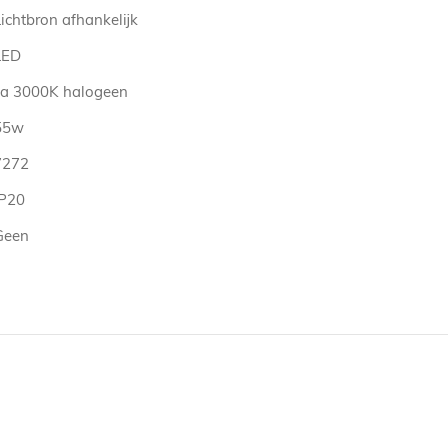
ichtbron afhankelijk
LED
ca 3000K halogeen
55w
7272
IP20
Geen