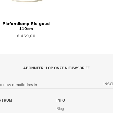
OEGEN
TOEVOEGEN
OM
Plafondlamp Rio goud
TE
110cm
€ 469,00
LIJKEN
VERGELIJKEN
ABONNEER U OP ONZE NIEUWSBRIEF
INSC
NTRUM
INFO
Blog