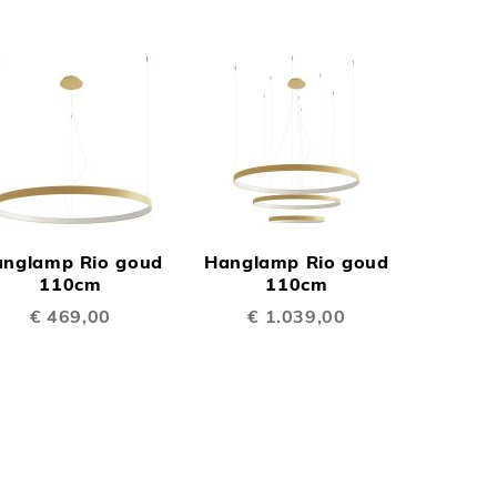
N
TOEVOEGEN
TOEVOEGEN
OM
OM
nglamp Rio goud
Hanglamp Rio goud
TE
TE
110cm
110cm
€ 469,00
€ 1.039,00
EN
VERGELIJKEN
VERGELIJKEN