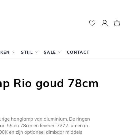
Mijn account
Winkelwag
RKEN
STIJL
SALE
CONTACT
p Rio goud 78cm
eurige hanglamp van aluminium. De ringen
an 55 en 78cm en leveren 7272 lumen in
00K en zijn optioneel dimbaar middels