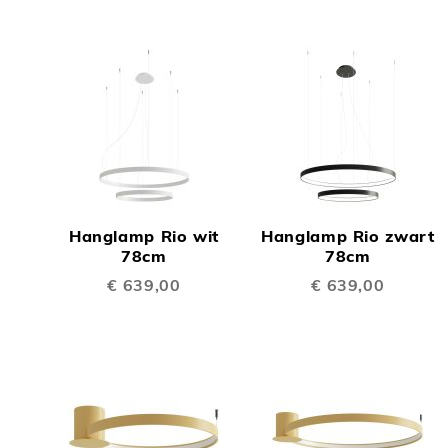
TOEVOEGEN
TOEV
OM
OM
Hanglamp Rio wit
Hanglamp Rio zwart
TE
TE
78cm
78cm
€ 639,00
€ 639,00
VERGELIJKEN
VERGE