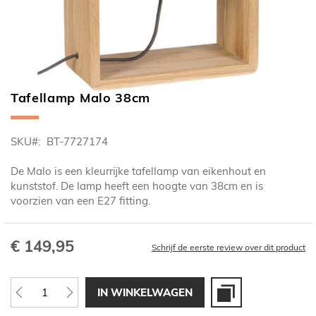
Tafellamp Malo 38cm
Ga
naar
het
SKU
BT-7727174
begin
van
De Malo is een kleurrijke tafellamp van eikenhout en
de
kunststof. De lamp heeft een hoogte van 38cm en is
afbeeldingen-
voorzien van een E27 fitting.
gallerij
€ 149,95
Schrijf de eerste review over dit product
IN WINKELWAGEN