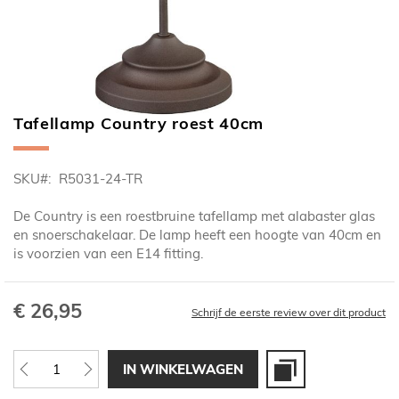
Tafellamp Country roest 40cm
Ga
naar
het
SKU
R5031-24-TR
begin
van
De Country is een roestbruine tafellamp met alabaster glas
de
en snoerschakelaar. De lamp heeft een hoogte van 40cm en
afbeeldingen-
is voorzien van een E14 fitting.
gallerij
€ 26,95
Schrijf de eerste review over dit product
IN WINKELWAGEN