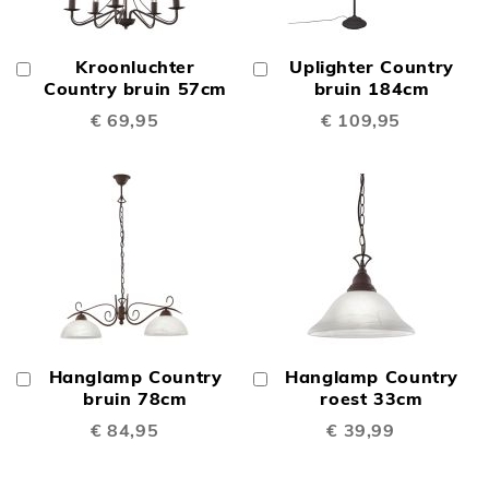
Kroonluchter
Uplighter Country
In
In
Winkelwagen
Country bruin 57cm
Winkelwagen
bruin 184cm
€ 69,95
€ 109,95
Hanglamp Country
Hanglamp Country
In
In
Winkelwagen
bruin 78cm
Winkelwagen
roest 33cm
€ 84,95
€ 39,99