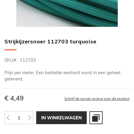
Strijkijzersnoer 112703 turquoise
Ga
naar
het
SKU
112703
begin
van
Prijs per meter. Een bestelde eenheid word in een geheel
de
geleverd.
afbeeldingen-
gallerij
€ 4,49
Schrijf de eerste review over dit product
IN WINKELWAGEN