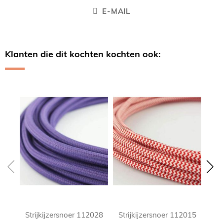
E-MAIL
Klanten die dit kochten kochten ook:
Skip
carousel
Strijkijzersnoer 112028
Strijkijzersnoer 112015
St