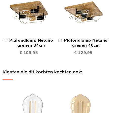
Plafondlamp Netuno
Plafondlamp Netuno
In
In
Winkelwagen
grenen 34cm
Winkelwagen
grenen 40cm
€ 109,95
€ 129,95
Klanten die dit kochten kochten ook:
Skip
carousel