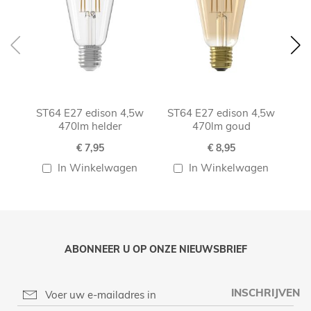
ST64 E27 edison 4,5w
ST64 E27 edison 4,5w
S
470lm helder
470lm goud
€ 7,95
€ 8,95
In Winkelwagen
In Winkelwagen
ABONNEER U OP ONZE NIEUWSBRIEF
INSCHRIJVEN