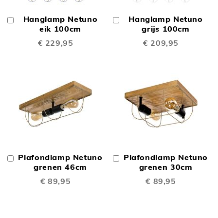
Hanglamp Netuno
Hanglamp Netuno
In
In
Winkelwagen
eik 100cm
Winkelwagen
grijs 100cm
€ 229,95
€ 209,95
Plafondlamp Netuno
Plafondlamp Netuno
In
In
Winkelwagen
grenen 46cm
Winkelwagen
grenen 30cm
€ 89,95
€ 89,95