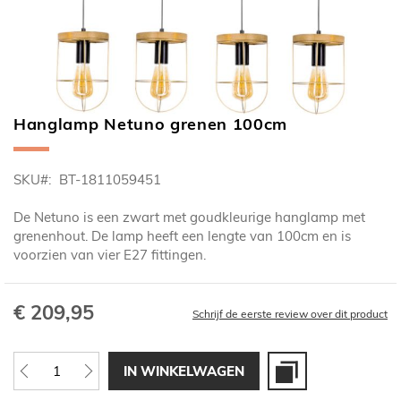
Hanglamp Netuno grenen 100cm
Ga
naar
het
SKU
BT-1811059451
begin
van
De Netuno is een zwart met goudkleurige hanglamp met
de
grenenhout. De lamp heeft een lengte van 100cm en is
afbeeldingen-
voorzien van vier E27 fittingen.
gallerij
€ 209,95
Schrijf de eerste review over dit product
IN WINKELWAGEN