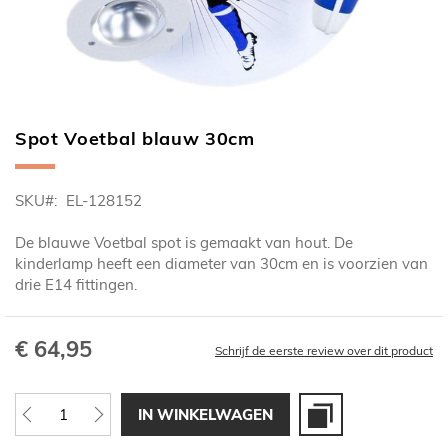
Spot Voetbal blauw 30cm
Ga
naar
het
SKU
EL-128152
begin
van
De blauwe Voetbal spot is gemaakt van hout. De
de
kinderlamp heeft een diameter van 30cm en is voorzien van
afbeeldingen-
drie E14 fittingen.
gallerij
€ 64,95
Schrijf de eerste review over dit product
IN WINKELWAGEN