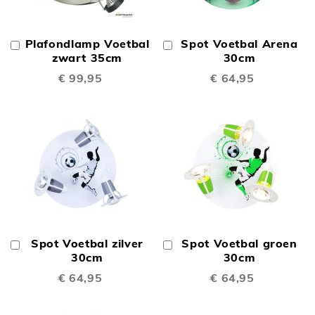
Plafondlamp Voetbal
Spot Voetbal Arena
In
In
Winkelwagen
zwart 35cm
Winkelwagen
30cm
€ 99,95
€ 64,95
Spot Voetbal zilver
Spot Voetbal groen
In
In
Winkelwagen
30cm
Winkelwagen
30cm
€ 64,95
€ 64,95