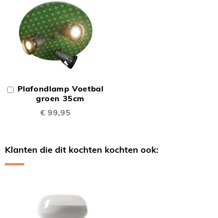
Plafondlamp Voetbal
In
Winkelwagen
groen 35cm
€ 99,95
Klanten die dit kochten kochten ook:
Skip
carousel