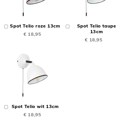
Spot Telio roze 13cm
Spot Telio taupe
In
In
Winkelwagen
Winkelwagen
13cm
€ 18,95
€ 18,95
Spot Telio wit 13cm
In
Winkelwagen
€ 18,95