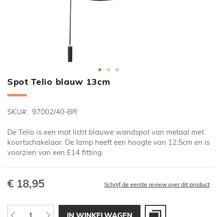
Spot Telio blauw 13cm
Ga
naar
het
SKU
97002/40-BR
begin
van
De Telio is een mat licht blauwe wandspot van metaal met
de
koortschakelaar. De lamp heeft een hoogte van 12,5cm en is
afbeeldingen-
voorzien van een E14 fitting.
gallerij
€ 18,95
Schrijf de eerste review over dit product
IN WINKELWAGEN