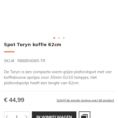
Spot Taryn koffie 62cm
Ga
naar
het
SKU
R86854065-TR
begin
van
De Taryn is een compacte warm grijze plafondspot met vier
de
koffiebruine spotjes voor 35mm GU10 lampjes. Het
afbeeldingen-
plafondspotje heeft een lengte van 62cm.
gallerij
€ 44,99
Schrijf de eerste review over dit product
IN WINKELWAGEN