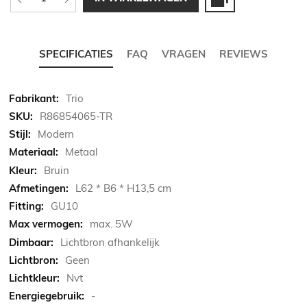
SPECIFICATIES
FAQ
VRAGEN
REVIEWS
Meer
Trio
informatie
R86854065-TR
Modern
Metaal
Bruin
L62 * B6 * H13,5 cm
GU10
max. 5W
Lichtbron afhankelijk
Geen
Nvt
-