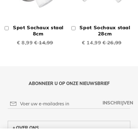
Spot Sochaux staal
Spot Sochaux staal
In
In
Winkelwagen
8cm
Winkelwagen
28cm
Speciale
€ 8,99
€ 14,99
Speciale
€ 14,99
€ 26,99
prijs
prijs
ABONNEER U OP ONZE NIEUWSBRIEF
INSCHRIJVEN
OVER ONS