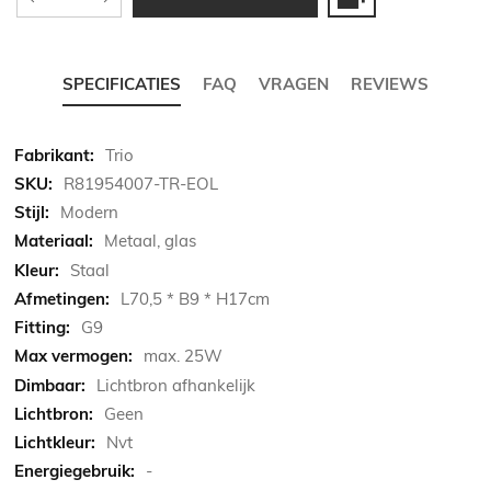
SPECIFICATIES
FAQ
VRAGEN
REVIEWS
Meer
Trio
informatie
R81954007-TR-EOL
Modern
Metaal, glas
Staal
L70,5 * B9 * H17cm
G9
max. 25W
Lichtbron afhankelijk
Geen
Nvt
-