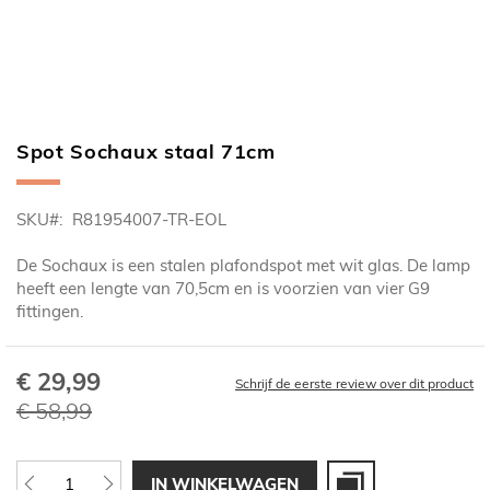
Spot Sochaux staal 71cm
Ga
naar
het
SKU
R81954007-TR-EOL
begin
van
De Sochaux is een stalen plafondspot met wit glas. De lamp
de
heeft een lengte van 70,5cm en is voorzien van vier G9
afbeeldingen-
fittingen.
gallerij
€ 29,99
Speciale
Schrijf de eerste review over dit product
prijs
€ 58,99
IN WINKELWAGEN