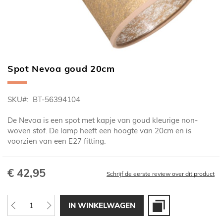
Spot Nevoa goud 20cm
Ga
naar
het
SKU
BT-56394104
begin
van
De Nevoa is een spot met kapje van goud kleurige non-
de
woven stof. De lamp heeft een hoogte van 20cm en is
afbeeldingen-
voorzien van een E27 fitting.
gallerij
€ 42,95
Schrijf de eerste review over dit product
IN WINKELWAGEN