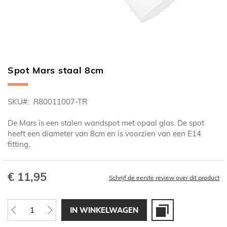
Spot Mars staal 8cm
Ga
naar
het
SKU
R80011007-TR
begin
van
De Mars is een stalen wandspot met opaal glas. De spot
de
heeft een diameter van 8cm en is voorzien van een E14
afbeeldingen-
fitting.
gallerij
€ 11,95
Schrijf de eerste review over dit product
IN WINKELWAGEN