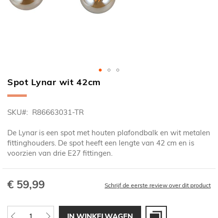
Spot Lynar wit 42cm
Ga
naar
het
SKU
R86663031-TR
begin
van
De Lynar is een spot met houten plafondbalk en wit metalen
de
fittinghouders. De spot heeft een lengte van 42 cm en is
afbeeldingen-
voorzien van drie E27 fittingen.
gallerij
€ 59,99
Schrijf de eerste review over dit product
IN WINKELWAGEN