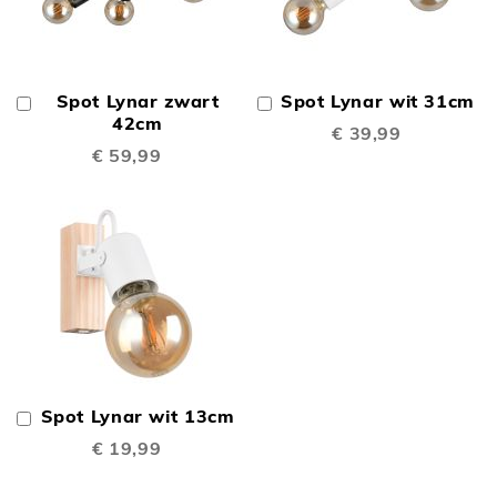
Spot Lynar zwart
Spot Lynar wit 31cm
In
In
Winkelwagen
42cm
Winkelwagen
€ 39,99
€ 59,99
Spot Lynar wit 13cm
In
Winkelwagen
€ 19,99