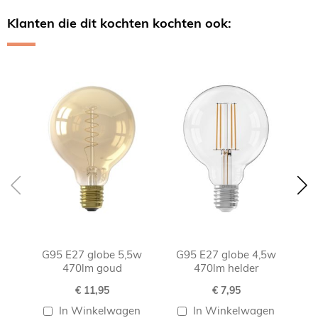
Klanten die dit kochten kochten ook:
Skip
carousel
G95 E27 globe 5,5w
G95 E27 globe 4,5w
G
470lm goud
470lm helder
€ 11,95
€ 7,95
In Winkelwagen
In Winkelwagen