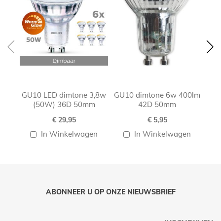
GU10 LED dimtone 3,8w
GU10 dimtone 6w 400lm
G
(50W) 36D 50mm
42D 50mm
€ 29,95
€ 5,95
In Winkelwagen
In Winkelwagen
ABONNEER U OP ONZE NIEUWSBRIEF