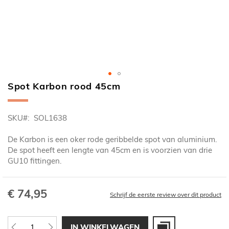
Spot Karbon rood 45cm
Ga
naar
het
SKU
SOL1638
begin
van
De Karbon is een oker rode geribbelde spot van aluminium.
de
De spot heeft een lengte van 45cm en is voorzien van drie
afbeeldingen-
GU10 fittingen.
gallerij
€ 74,95
Schrijf de eerste review over dit product
IN WINKELWAGEN