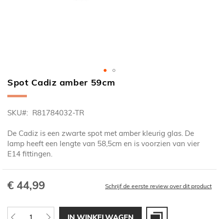
Spot Cadiz amber 59cm
Ga
naar
het
SKU
R81784032-TR
begin
van
De Cadiz is een zwarte spot met amber kleurig glas. De
de
lamp heeft een lengte van 58,5cm en is voorzien van vier
afbeeldingen-
E14 fittingen.
gallerij
€ 44,99
Schrijf de eerste review over dit product
IN WINKELWAGEN