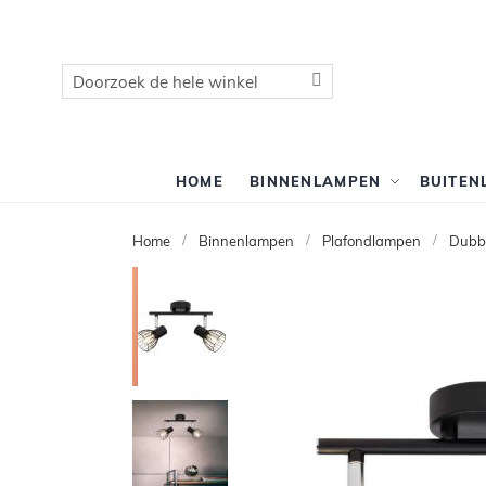
Zoek
Zoek
HOME
BINNENLAMPEN
BUITEN
Home
Binnenlampen
Plafondlampen
Dubbe
Ga
naar
het
einde
van
de
afbeeldingen-
gallerij