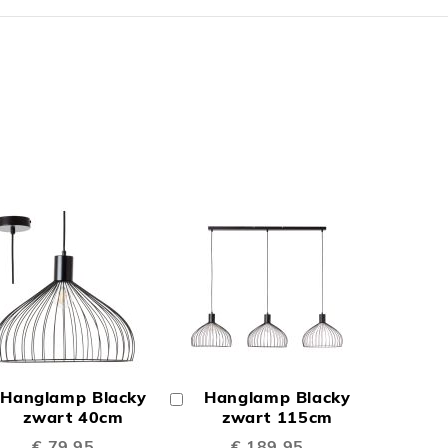
N
TOEVOEGEN
TOEVOEGEN
OM
OM
Hanglamp Blacky
Hanglamp Blacky
In
TE
TE
inkelwagen
zwart 40cm
Winkelwagen
zwart 115cm
€ 79,95
€ 189,95