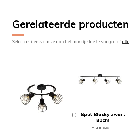
Gerelateerde producten
Selecteer items om ze aan het mandje toe te voegen of
all
TOEV
OM
Spot Blacky zwart
In
TE
Winkelwagen
80cm
TOEVOEGEN
€ 49,95