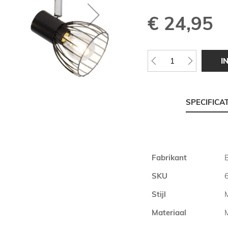
€ 24,95
I
SPECIFICA
Meer
Fabrikant
B
informatie
SKU
Stijl
Materiaal