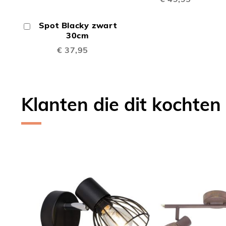
VERGE
OM
Spot Blacky zwart
In
TE
Winkelwagen
30cm
€ 37,95
VERGELIJKEN
Klanten die dit kochten
Skip
carousel