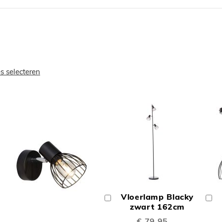
es selecteren
OEGEN
TOEVOEGE
OM
Vloerlamp Blacky
In
In
TE
Winkelwagen
zwart 162cm
W
TOEVOEGEN
€ 79,95