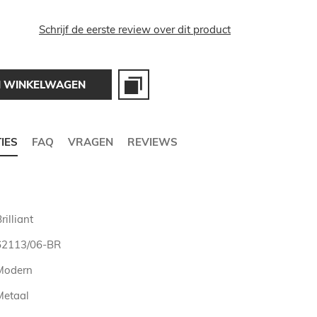
Schrijf de eerste review over dit product
N WINKELWAGEN
TIES
FAQ
VRAGEN
REVIEWS
rilliant
62113/06-BR
Modern
Metaal