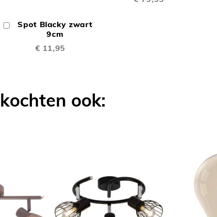
LIJKEN
VERGELIJK
OM
Spot Blacky zwart
In
TE
Winkelwagen
9cm
€ 11,95
VERGELIJKEN
 kochten ook: