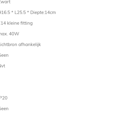
Zwart
H16.5 * L25.5 * Diepte:14cm
14 kleine fitting
max. 40W
ichtbron afhankelijk
Geen
Nvt
IP20
Geen