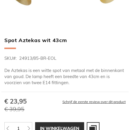
Spot Aztekas wit 43cm
Ga
naar
het
SKU
24913/85-BR-EOL
begin
van
De Aztekas is een witte spot van metaal met de binnenkant
de
van goud. De lamp heeft een breedte van 43cm en is
afbeeldingen-
voorzien van twee E14 fittingen.
gallerij
€ 23,95
Speciale
Schrijf de eerste review over dit product
prijs
€ 39,95
IN WINKELWAGEN