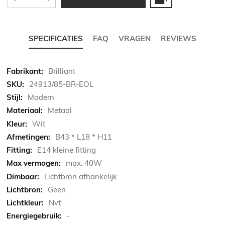
SPECIFICATIES
FAQ
VRAGEN
REVIEWS
Meer
Brilliant
informatie
24913/85-BR-EOL
Modern
Metaal
Wit
B43 * L18 * H11
E14 kleine fitting
max. 40W
Lichtbron afhankelijk
Geen
Nvt
-