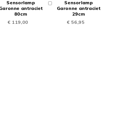
Sensorlamp
Sensorlamp
In
TE
TE
inkelwagen
Garonne antraciet
Winkelwagen
Garonne antraciet
80cm
29cm
EN
VERGELIJKEN
VERGELIJKEN
€ 119,00
€ 56,95