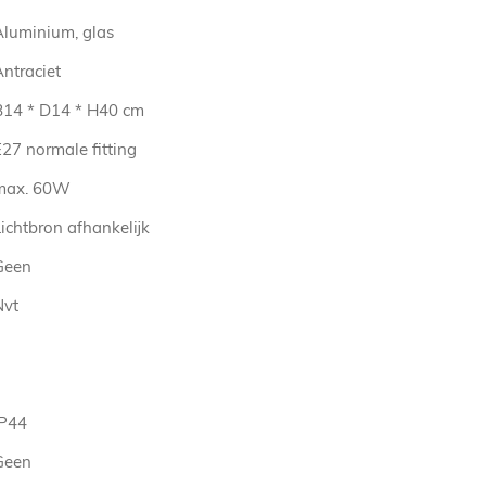
Aluminium, glas
ntraciet
B14 * D14 * H40 cm
27 normale fitting
max. 60W
ichtbron afhankelijk
Geen
Nvt
IP44
Geen