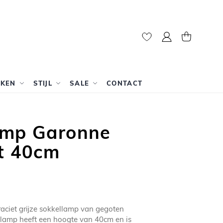
Mijn account
Winkelwag
RKEN
STIJL
SALE
CONTACT
amp Garonne
et 40cm
aciet grijze sokkellamp van gegoten
 lamp heeft een hoogte van 40cm en is