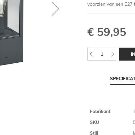
voorzien van een E27 fi
€ 59,95
I
SPECIFICA
Meer
Fabrikant
T
informatie
SKU
Stijl