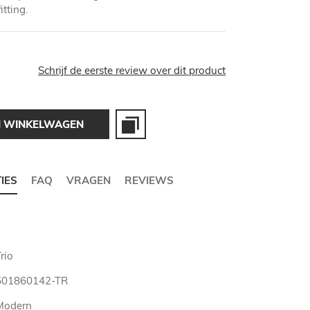
tting.
Schrijf de eerste review over dit product
N WINKELWAGEN
TIES
FAQ
VRAGEN
REVIEWS
rio
501860142-TR
Modern