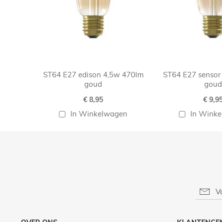
ST64 E27 edison 4,5w 470lm
ST64 E27 sensor
goud
goud
€ 8,95
€ 9,9
In Winkelwagen
In Wink