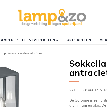
LAMPEN
FEESTVERLICHTING
ONDERDELEN
ME
lamp Garonne antraciet 40cm
Sokkell
antraci
SKU
501860142-TR
De Garonne is een antr
aluminium en glas. De