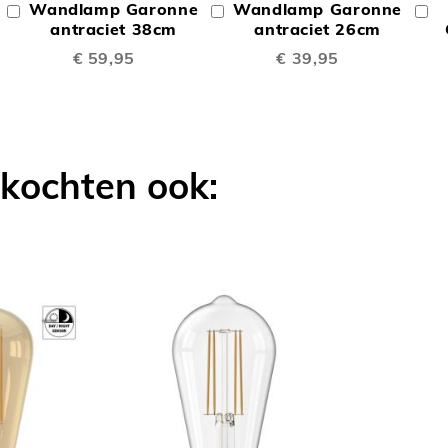
Wandlamp Garonne
Wandlamp Garonne
In
In
In
TE
TE
Winkelwagen
antraciet 38cm
Winkelwagen
antraciet 26cm
W
€ 59,95
€ 39,95
LIJKEN
VERGELIJKEN
VERGELIJK
 kochten ook: