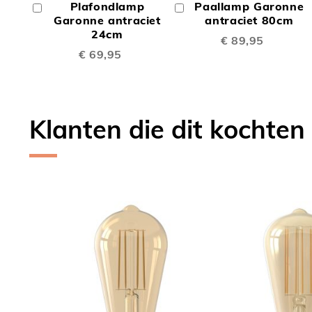
Plafondlamp
Paallamp Garonne
In
In
TE
TE
Winkelwagen
Garonne antraciet
Winkelwagen
antraciet 80cm
24cm
€ 89,95
VERGELIJKEN
VERGE
€ 69,95
Klanten die dit kochten
Skip
carousel