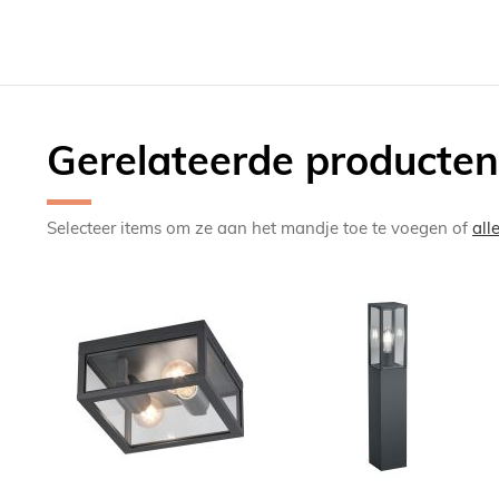
Gerelateerde producten
Selecteer items om ze aan het mandje toe te voegen of
all
TOEVOEGEN
TOEV
OM
OM