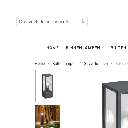
Zoek
Zoek
HOME
BINNENLAMPEN
BUITEN
Home
Buitenlampen
Sokkellampen
Sokkel
Ga
naar
het
einde
van
de
afbeeldingen-
gallerij