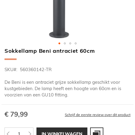
Sokkellamp Beni antraciet 60cm
Ga
naar
het
SKU
560360142-TR
begin
van
De Beni is een antraciet grijze sokkellamp geschikt voor
de
kustgebieden. De lamp heeft een hoogte van 60cm en is
afbeeldingen-
voorzien van een GU10 fitting.
gallerij
€ 79,99
Schrijf de eerste review over dit product
IN WINKELWAGEN