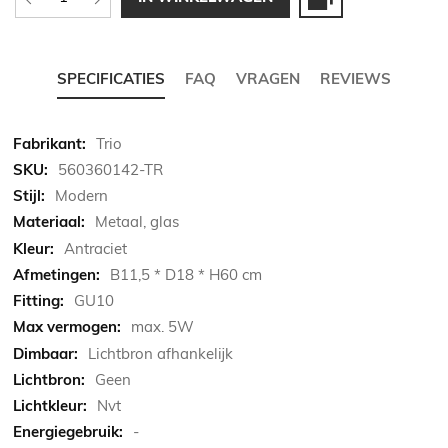
SPECIFICATIES
FAQ
VRAGEN
REVIEWS
Meer
Trio
informatie
560360142-TR
Modern
Metaal, glas
Antraciet
B11,5 * D18 * H60 cm
GU10
max. 5W
Lichtbron afhankelijk
Geen
Nvt
-