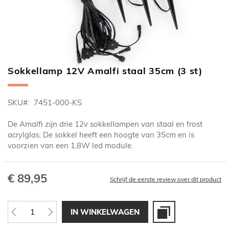
Sokkellamp 12V Amalfi staal 35cm (3 st)
Ga
naar
het
SKU
7451-000-KS
begin
van
De Amalfi zijn drie 12v sokkellampen van staal en frost
de
acrylglas. De sokkel heeft een hoogte van 35cm en is
afbeeldingen-
voorzien van een 1,8W led module.
gallerij
€ 89,95
Schrijf de eerste review over dit product
IN WINKELWAGEN