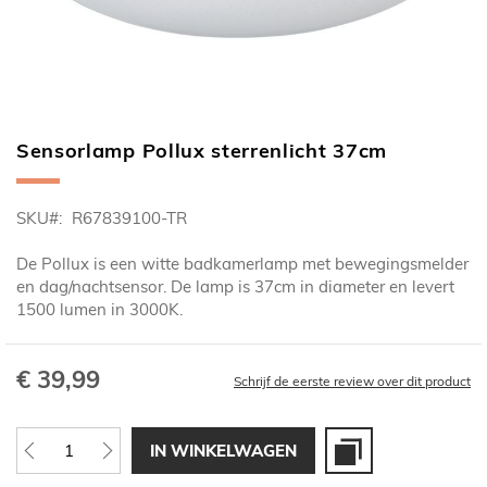
Sensorlamp Pollux sterrenlicht 37cm
Ga
naar
het
SKU
R67839100-TR
begin
van
De Pollux is een witte badkamerlamp met bewegingsmelder
de
en dag/nachtsensor. De lamp is 37cm in diameter en levert
afbeeldingen-
1500 lumen in 3000K.
gallerij
€ 39,99
Schrijf de eerste review over dit product
IN WINKELWAGEN