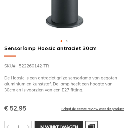
Sensorlamp Hoosic antraciet 30cm
Ga
naar
het
SKU
522260142-TR
begin
van
De Hoosic is een antraciet grijze sensorlamp van gegoten
de
aluminium en kunststof. De lamp heeft een hoogte van
afbeeldingen-
30cm en is voorzien van een E27 fitting.
gallerij
€ 52,95
Schrijf de eerste review over dit product
IN WINKELWAGEN