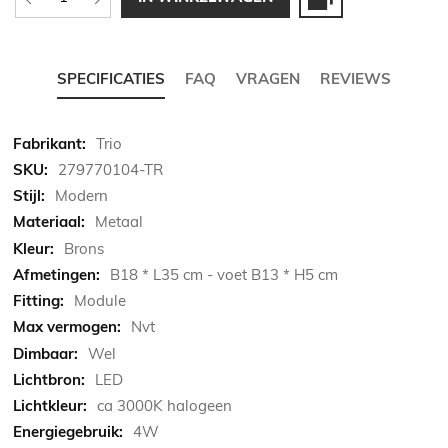
SPECIFICATIES
FAQ
VRAGEN
REVIEWS
Meer
Trio
informatie
279770104-TR
Modern
Metaal
Brons
B18 * L35 cm - voet B13 * H5 cm
Module
Nvt
Wel
LED
ca 3000K halogeen
4W