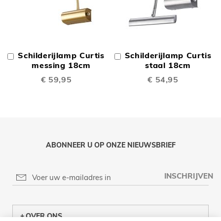
Schilderijlamp Curtis
Schilderijlamp Curtis
In
In
Winkelwagen
messing 18cm
Winkelwagen
staal 18cm
€ 59,95
€ 54,95
ABONNEER U OP ONZE NIEUWSBRIEF
INSCHRIJVEN
OVER ONS