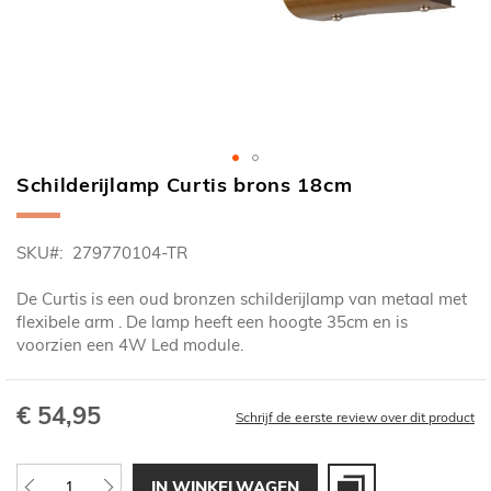
Schilderijlamp Curtis brons 18cm
Ga
naar
het
SKU
279770104-TR
begin
van
De Curtis is een oud bronzen schilderijlamp van metaal met
de
flexibele arm . De lamp heeft een hoogte 35cm en is
afbeeldingen-
voorzien een 4W Led module.
gallerij
€ 54,95
Schrijf de eerste review over dit product
IN WINKELWAGEN