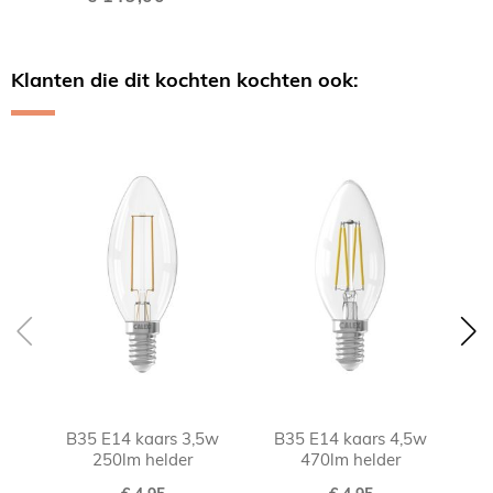
Klanten die dit kochten kochten ook:
Skip
carousel
B35 E14 kaars 3,5w
B35 E14 kaars 4,5w
B
250lm helder
470lm helder