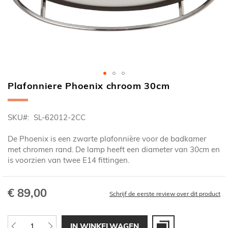
Plafonniere Phoenix chroom 30cm
Ga
naar
het
SKU
SL-62012-2CC
begin
van
De Phoenix is een zwarte plafonnière voor de badkamer
de
met chromen rand. De lamp heeft een diameter van 30cm en
afbeeldingen-
is voorzien van twee E14 fittingen.
gallerij
€ 89,00
Schrijf de eerste review over dit product
IN WINKELWAGEN