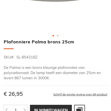
Plafonniere Palma brons 25cm
Ga
naar
het
SKU
SL-85431BZ
begin
van
De Palma is een brons kleurige plafonnière van
de
polycarbonaat. De lamp heeft een diameter van 25cm en
afbeeldingen-
levert 867 lumen in 3000K.
gallerij
€ 26,95
Schrijf de eerste review over dit product
IN WINKELWAGEN