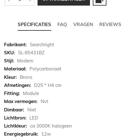
SPECIFICATIES
FAQ
VRAGEN
REVIEWS
Meer
Searchlight
informatie
SL-85431BZ
Modern
Polycarbonaat
Brons
D25 * H4 cm
Module
Nvt
Niet
LED
ca 3000K halogeen
12w