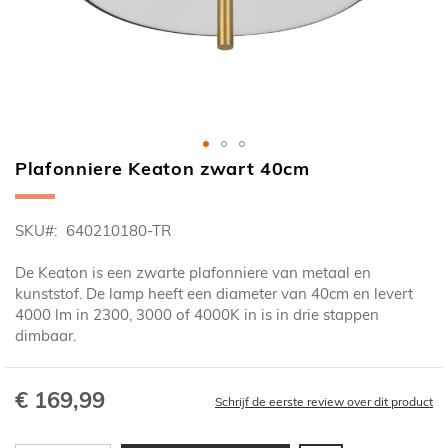
Plafonniere Keaton zwart 40cm
Ga
naar
het
SKU
640210180-TR
begin
van
De Keaton is een zwarte plafonniere van metaal en
de
kunststof. De lamp heeft een diameter van 40cm en levert
afbeeldingen-
4000 lm in 2300, 3000 of 4000K in is in drie stappen
gallerij
dimbaar.
€ 169,99
Schrijf de eerste review over dit product