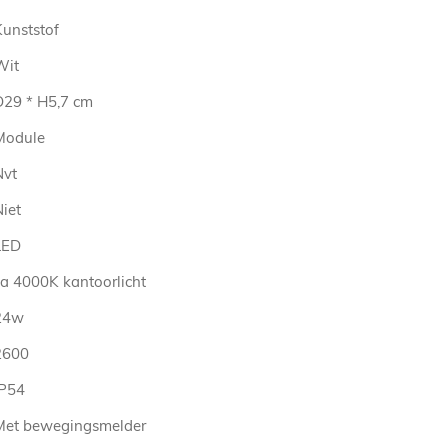
Kunststof
Wit
D29 * H5,7 cm
Module
Nvt
iet
LED
ca 4000K kantoorlicht
24w
2600
IP54
Met bewegingsmelder