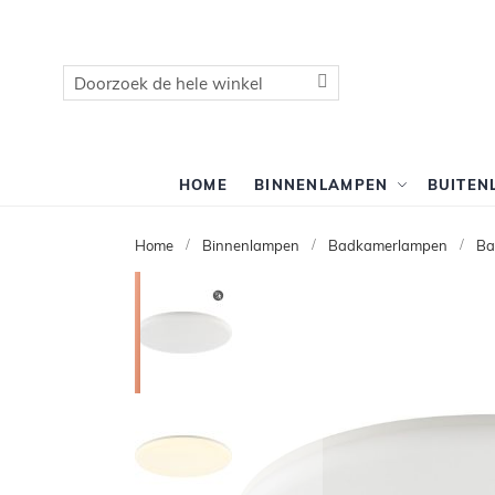
Zoek
Zoek
HOME
BINNENLAMPEN
BUITEN
Home
Binnenlampen
Badkamerlampen
Ba
Ga
naar
het
einde
van
de
afbeeldingen-
gallerij