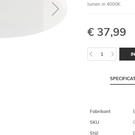
lumen in 4000K.
€ 37,99
I
SPECIFICA
Meer
Fabrikant
B
informatie
SKU
Stijl