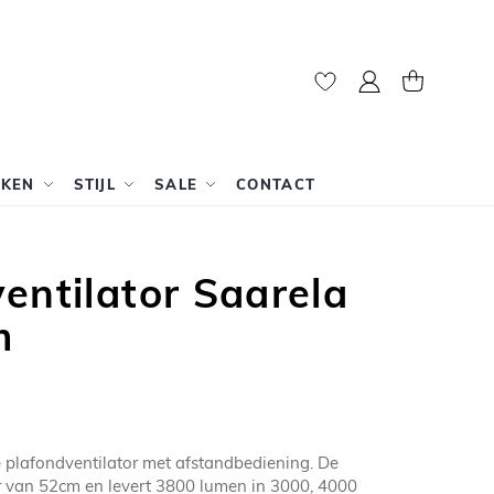
Mijn account
Winkelwag
RKEN
STIJL
SALE
CONTACT
entilator Saarela
m
e plafondventilator met afstandbediening. De
r van 52cm en levert 3800 lumen in 3000, 4000