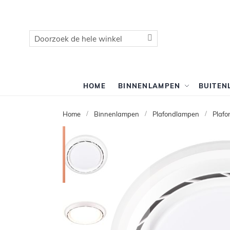
Zoek
Zoek
HOME
BINNENLAMPEN
BUITEN
Home
Binnenlampen
Plafondlampen
Plafo
Ga
naar
het
einde
van
de
afbeeldingen-
gallerij