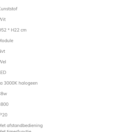
Kunststof
Wit
D52 * H22 cm
Module
Nvt
Wel
LED
ca 3000K halogeen
38w
3800
IP20
Met afstandbediening
Met timerfunctie