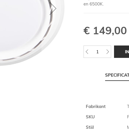
en 6500K.
€ 149,00
I
SPECIFICA
Meer
Fabrikant
T
informatie
SKU
Stijl