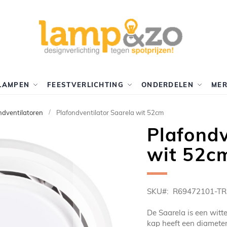
LAMPEN
FEESTVERLICHTING
ONDERDELEN
ME
ndventilatoren
Plafondventilator Saarela wit 52cm
Plafondv
wit 52c
SKU
R69472101-TR
De Saarela is een witt
kap heeft een diamete