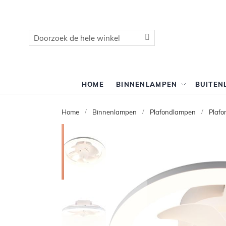
Zoek
Zoek
HOME
BINNENLAMPEN
BUITEN
Home
Binnenlampen
Plafondlampen
Plafo
Ga
naar
het
einde
van
de
afbeeldingen-
gallerij