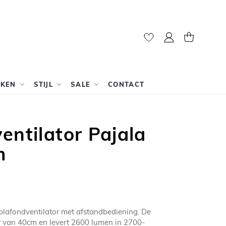
Mijn account
Winkelwag
RKEN
STIJL
SALE
CONTACT
entilator Pajala
m
 plafondventilator met afstandbediening. De
r van 40cm en levert 2600 lumen in 2700-