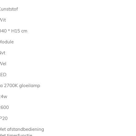
Kunststof
Wit
D40 * H15 cm
Module
Nvt
Wel
LED
ca 2700K gloeilamp
24w
2600
IP20
Met afstandbediening
Met timerfunctie