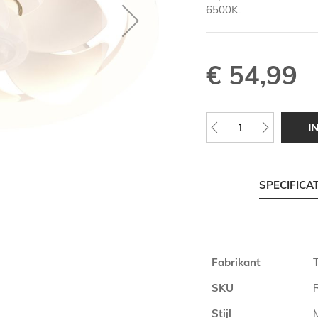
6500K.
€ 54,99
I
SPECIFICA
Meer
Fabrikant
T
informatie
SKU
Stijl