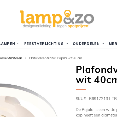
LAMPEN
FEESTVERLICHTING
ONDERDELEN
ME
ndventilatoren
Plafondventilator Pajala wit 40cm
Plafondv
wit 40c
SKU
R69172131-TR
De Pajala is een witte
kap heeft een diamete