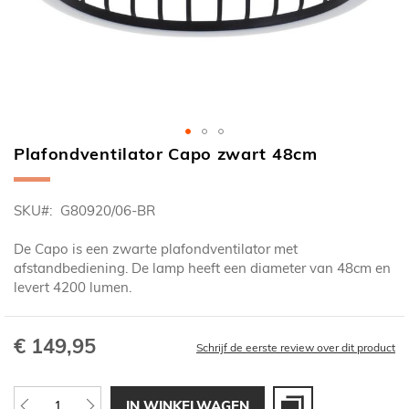
Plafondventilator Capo zwart 48cm
Ga
naar
het
SKU
G80920/06-BR
begin
van
De Capo is een zwarte plafondventilator met
de
afstandbediening. De lamp heeft een diameter van 48cm en
afbeeldingen-
levert 4200 lumen.
gallerij
€ 149,95
Schrijf de eerste review over dit product
IN WINKELWAGEN