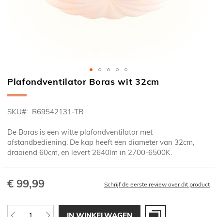
Plafondventilator Boras wit 32cm
Ga
naar
het
SKU
R69542131-TR
begin
van
De Boras is een witte plafondventilator met
de
afstandbediening. De kap heeft een diameter van 32cm,
afbeeldingen-
draaiend 60cm, en levert 2640lm in 2700-6500K.
gallerij
€ 99,99
Schrijf de eerste review over dit product
IN WINKELWAGEN