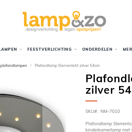
LAMPEN
FEESTVERLICHTING
ONDERDELEN
ME
 plafondlampen
Plafondlamp Sterrenlicht zilver 54cm
Plafondl
zilver 5
SKU
NM-7010
Plafondlamp Sterrenlic
kinderkamerlamp met st