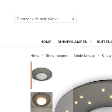
Zoek
Zoek
HOME
BINNENLAMPEN
BUITEN
Home
Binnenlampen
Kinderlampen
Kinder
Ga
naar
het
einde
van
de
afbeeldingen-
gallerij