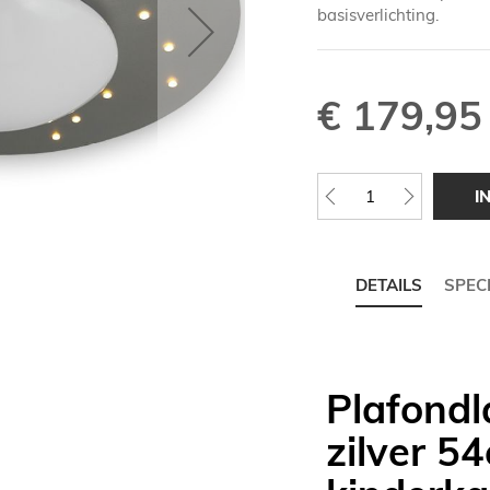
basisverlichting.
€ 179,95
I
DETAILS
SPECI
Plafondl
zilver 5