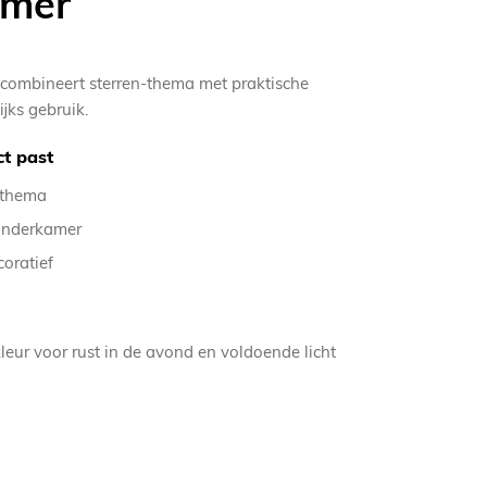
amer
ombineert sterren-thema met praktische
ijks gebruik.
t past
-thema
kinderkamer
coratief
leur voor rust in de avond en voldoende licht