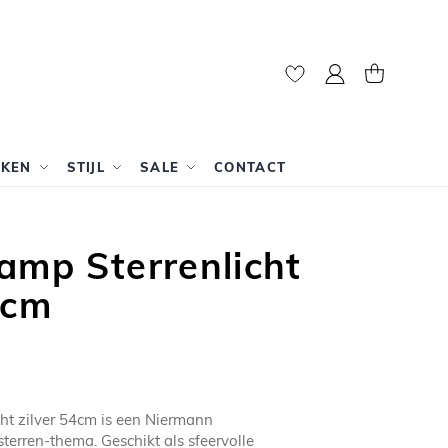
Mijn account
Winkelwag
RKEN
STIJL
SALE
CONTACT
amp Sterrenlicht
4cm
ht zilver 54cm is een Niermann
erren-thema. Geschikt als sfeervolle