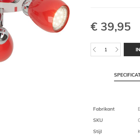
€ 39,95
I
SPECIFICA
Meer
Fabrikant
B
informatie
SKU
Stijl