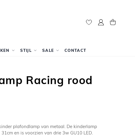
Mijn account
Winkelwag
RKEN
STIJL
SALE
CONTACT
lamp Racing rood
 kinder plafondlamp van metaal. De kinderlamp
n 31cm en is voorzien van drie 3w GU10 LED.