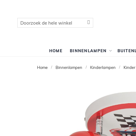
Zoek
Zoek
HOME
BINNENLAMPEN
BUITEN
Home
Binnenlampen
Kinderlampen
Kinder
Ga
naar
het
einde
van
de
afbeeldingen-
gallerij