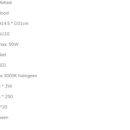
Metaal
Rood
H14.5 * D31cm
GU10
max. 50W
iet
LED
ca 3000K halogeen
3 * 3W
3 * 250
IP20
Geen