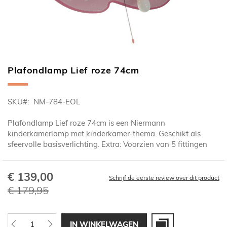
Plafondlamp Lief roze 74cm
Ga
naar
het
SKU
NM-784-EOL
begin
van
Plafondlamp Lief roze 74cm is een Niermann
de
kinderkamerlamp met kinderkamer-thema. Geschikt als
afbeeldingen-
sfeervolle basisverlichting. Extra: Voorzien van 5 fittingen
gallerij
€ 139,00
Speciale
Schrijf de eerste review over dit product
prijs
€ 179,95
IN WINKELWAGEN