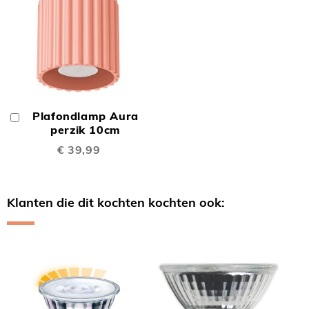
Plafondlamp Aura
In
Winkelwagen
perzik 10cm
€ 39,99
Klanten die dit kochten kochten ook:
Skip
carousel