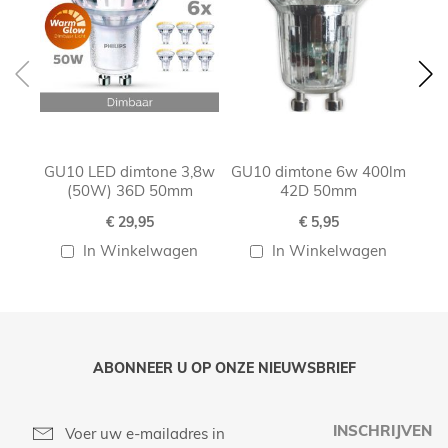
GU10 LED dimtone 3,8w
GU10 dimtone 6w 400lm
G
(50W) 36D 50mm
42D 50mm
€ 29,95
€ 5,95
In Winkelwagen
In Winkelwagen
ABONNEER U OP ONZE NIEUWSBRIEF
INSCHRIJVEN