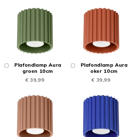
Plafondlamp Aura
Plafondlamp Aura
In
In
Winkelwagen
groen 10cm
Winkelwagen
oker 10cm
€ 39,99
€ 39,99