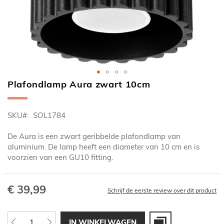
Plafondlamp Aura zwart 10cm
Ga
naar
het
SKU
SOL1784
begin
van
De Aura is een zwart geribbelde plafondlamp van
de
aluminium. De lamp heeft een diameter van 10 cm en is
afbeeldingen-
voorzien van een GU10 fitting.
gallerij
€ 39,99
Schrijf de eerste review over dit product
IN WINKELWAGEN