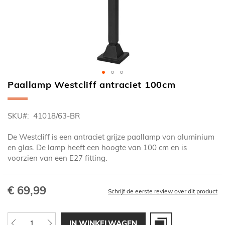
Paallamp Westcliff antraciet 100cm
Ga
naar
het
SKU
41018/63-BR
begin
van
De Westcliff is een antraciet grijze paallamp van aluminium
de
en glas. De lamp heeft een hoogte van 100 cm en is
afbeeldingen-
voorzien van een E27 fitting.
gallerij
€ 69,99
Schrijf de eerste review over dit product
IN WINKELWAGEN