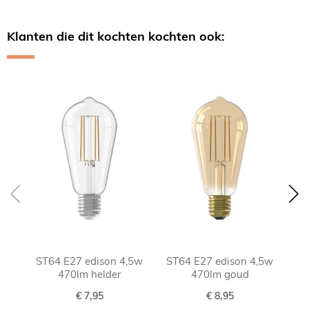
Klanten die dit kochten kochten ook:
Skip
carousel
ST64 E27 edison 4,5w
ST64 E27 edison 4,5w
ST
470lm helder
470lm goud
€ 7,95
€ 8,95