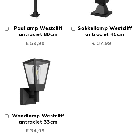
Paallamp Westcliff
Sokkellamp Westcliff
In
In
Winkelwagen
antraciet 80cm
Winkelwagen
antraciet 45cm
€ 59,99
€ 37,99
Wandlamp Westcliff
In
Winkelwagen
antraciet 33cm
€ 34,99