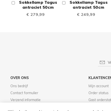
Sokkellamp Tagus
Sokkellamp Tagus
In
In
TE
TE
Winkelwagen
antraciet 50cm
Winkelwagen
antraciet 50cm
€ 279,99
€ 249,99
VERGELIJKEN
VERGE
OVER ONS
KLANTENCE
Ons bedrijf
Mijn account
Contact formulier
Order status
Verzend informatie
Gast ordersta
Betaal informatie