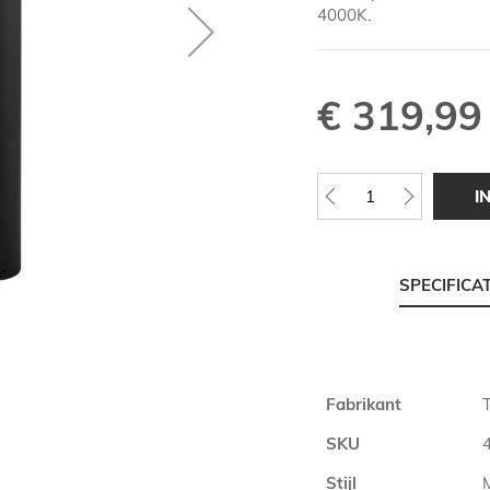
4000K.
€ 319,99
I
SPECIFICA
Meer
Fabrikant
T
informatie
SKU
Stijl