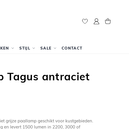
Mijn account
Winkelwag
RKEN
STIJL
SALE
CONTACT
 Tagus antraciet
iet grijze paallamp geschikt voor kustgebieden.
g en levert 1500 lumen in 2200, 3000 of