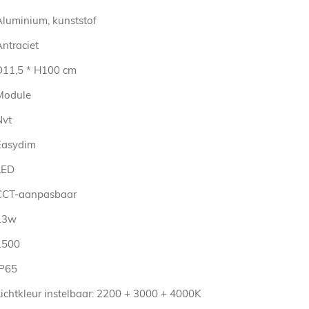
Aluminium, kunststof
ntraciet
D11,5 * H100 cm
Module
Nvt
Easydim
LED
CCT-aanpasbaar
13w
1500
IP65
Lichtkleur instelbaar: 2200 + 3000 + 4000K