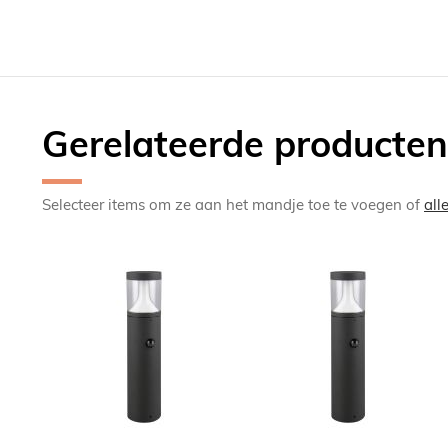
Gerelateerde producten
Selecteer items om ze aan het mandje toe te voegen of
all
TOEVOEGEN
TOEV
OM
OM