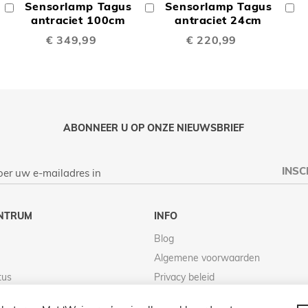
Sensorlamp Tagus
Sensorlamp Tagus
In
In
In
TE
TE
Winkelwagen
antraciet 100cm
Winkelwagen
antraciet 24cm
W
€ 349,99
€ 220,99
LIJKEN
VERGELIJKEN
VERGELIJK
ABONNEER U OP ONZE NIEUWSBRIEF
INSC
NTRUM
INFO
Blog
Algemene voorwaarden
tus
Privacy beleid
Retour beleid