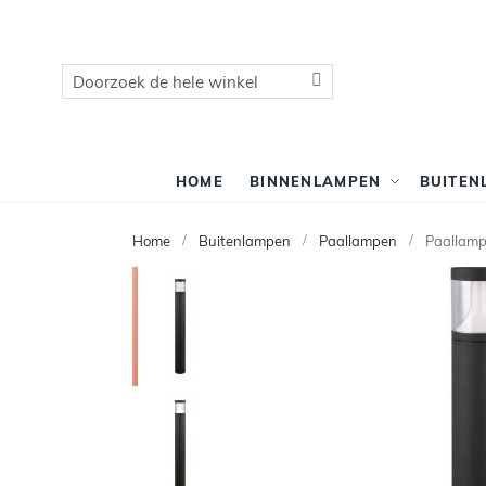
Zoek
Zoek
HOME
BINNENLAMPEN
BUITEN
Home
Buitenlampen
Paallampen
Paallamp
Ga
naar
het
einde
van
de
afbeeldingen-
gallerij