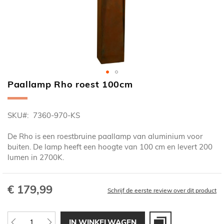
Paallamp Rho roest 100cm
Ga
naar
het
SKU
7360-970-KS
begin
van
De Rho is een roestbruine paallamp van aluminium voor
de
buiten. De lamp heeft een hoogte van 100 cm en levert 200
afbeeldingen-
lumen in 2700K.
gallerij
€ 179,99
Schrijf de eerste review over dit product
IN WINKELWAGEN