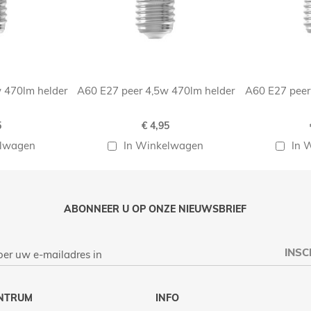
 470lm helder
A60 E27 peer 4,5w 470lm helder
A60 E27 peer
5
€ 4,95
elwagen
In Winkelwagen
In 
ABONNEER U OP ONZE NIEUWSBRIEF
INSC
NTRUM
INFO