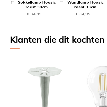
Sokkellamp Hoosic
Wandlamp Hoosic
In
In
TE
TE
Winkelwagen
roest 30cm
Winkelwagen
roest 33cm
€ 34,95
€ 34,95
VERGELIJKEN
VERGE
Klanten die dit kochten
Skip
carousel