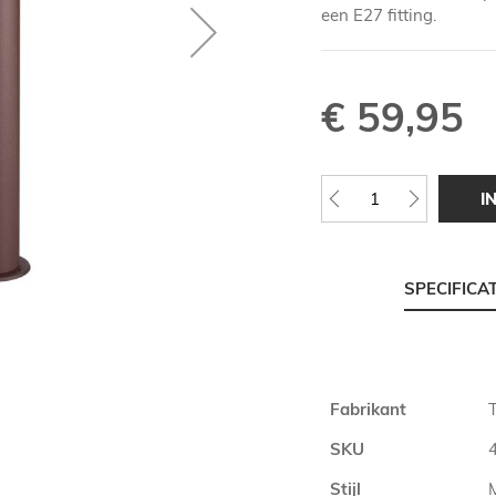
een E27 fitting.
€ 59,95
I
SPECIFICA
Meer
Fabrikant
T
informatie
SKU
Stijl