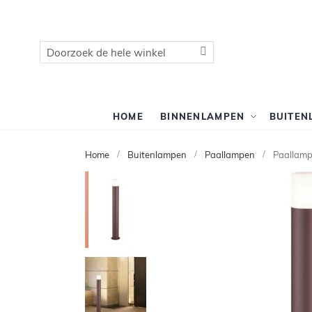
Zoek
Zoek
HOME
BINNENLAMPEN
BUITEN
Home
Buitenlampen
Paallampen
Paallamp
Ga
naar
het
einde
van
de
afbeeldingen-
gallerij