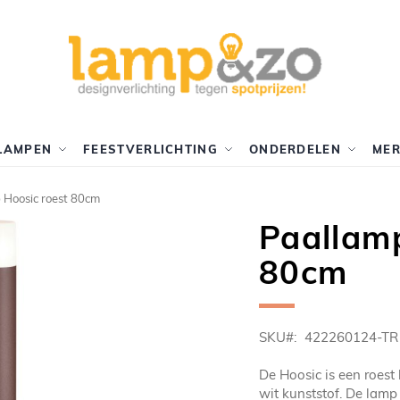
LAMPEN
FEESTVERLICHTING
ONDERDELEN
ME
 Hoosic roest 80cm
Paallamp
80cm
SKU
422260124-TR
De Hoosic is een roes
wit kunststof. De lamp