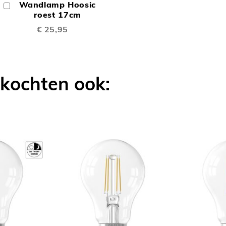
Wandlamp Hoosic
In
TE
Winkelwagen
roest 17cm
€ 25,95
LIJKEN
VERGELIJKEN
 kochten ook: