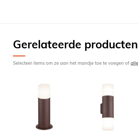
Gerelateerde producten
Selecteer items om ze aan het mandje toe te voegen of
all
TOEVOEGEN
TOEV
OM
OM