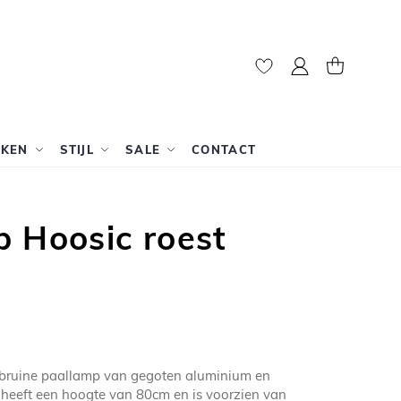
Mijn account
Winkelwag
RKEN
STIJL
SALE
CONTACT
 Hoosic roest
t bruine paallamp van gegoten aluminium en
 heeft een hoogte van 80cm en is voorzien van