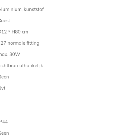
Aluminium, kunststof
Roest
D12 * H80 cm
27 normale fitting
max. 30W
ichtbron afhankelijk
Geen
Nvt
IP44
Geen