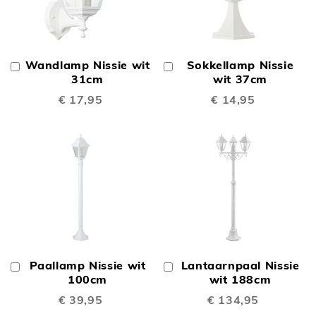
Wandlamp Nissie wit
Sokkellamp Nissie
In
In
Winkelwagen
31cm
Winkelwagen
wit 37cm
€ 17,95
€ 14,95
Paallamp Nissie wit
Lantaarnpaal Nissie
In
In
Winkelwagen
100cm
Winkelwagen
wit 188cm
€ 39,95
€ 134,95