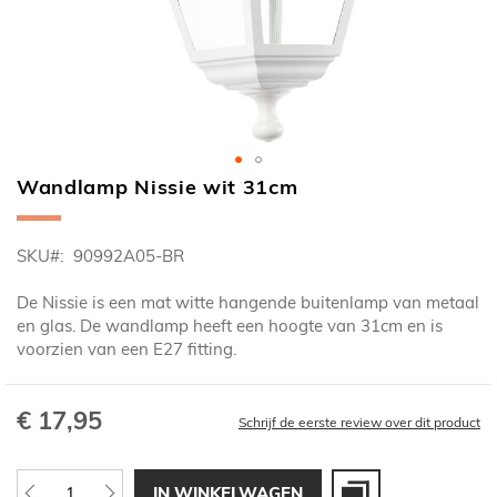
Wandlamp Nissie wit 31cm
Ga
naar
het
SKU
90992A05-BR
begin
van
De Nissie is een mat witte hangende buitenlamp van metaal
de
en glas. De wandlamp heeft een hoogte van 31cm en is
afbeeldingen-
voorzien van een E27 fitting.
gallerij
€ 17,95
Schrijf de eerste review over dit product
IN WINKELWAGEN