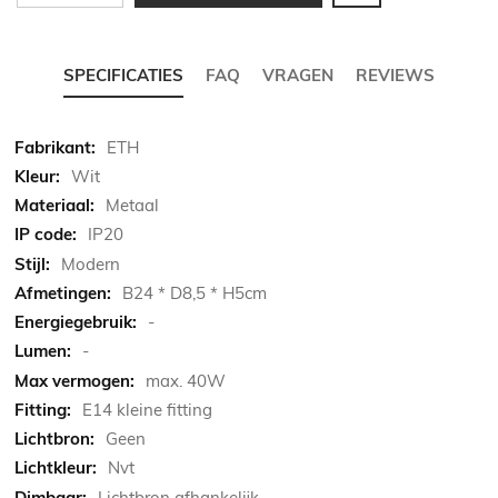
SPECIFICATIES
FAQ
VRAGEN
REVIEWS
Meer
ETH
informatie
Wit
Metaal
IP20
Modern
B24 * D8,5 * H5cm
-
-
max. 40W
E14 kleine fitting
Geen
Nvt
Lichtbron afhankelijk