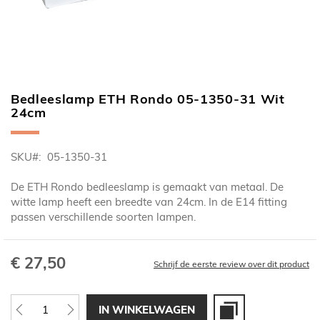
Bedleeslamp ETH Rondo 05-1350-31 Wit
Ga
24cm
naar
het
begin
SKU
05-1350-31
van
de
De ETH Rondo bedleeslamp is gemaakt van metaal. De
afbeeldingen-
witte lamp heeft een breedte van 24cm. In de E14 fitting
gallerij
passen verschillende soorten lampen.
€ 27,50
Schrijf de eerste review over dit product
IN WINKELWAGEN