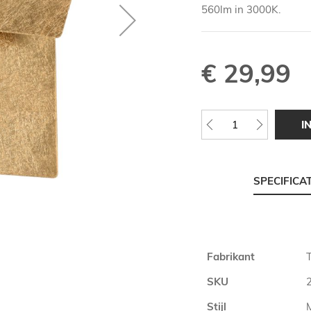
560lm in 3000K.
€ 29,99
I
SPECIFICA
Meer
Fabrikant
T
informatie
SKU
Stijl