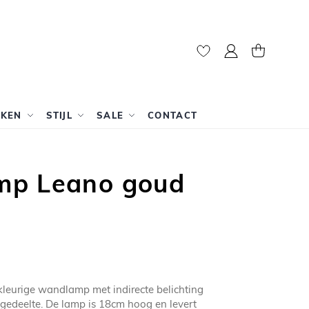
Mijn account
Winkelwag
RKEN
STIJL
SALE
CONTACT
p Leano goud
kleurige wandlamp met indirecte belichting
gedeelte. De lamp is 18cm hoog en levert