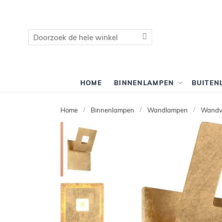
Zoek
Zoek
HOME
BINNENLAMPEN
BUITEN
Home
Binnenlampen
Wandlampen
Wandve
Ga
naar
het
einde
van
de
afbeeldingen-
gallerij