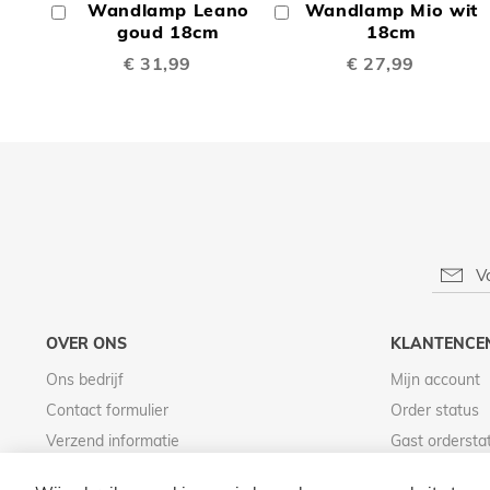
Wandlamp Leano
Wandlamp Mio wit
In
In
TE
TE
Winkelwagen
goud 18cm
Winkelwagen
18cm
€ 31,99
€ 27,99
VERGELIJKEN
VERGE
OVER ONS
KLANTENCE
Ons bedrijf
Mijn account
Contact formulier
Order status
Verzend informatie
Gast ordersta
Betaal informatie