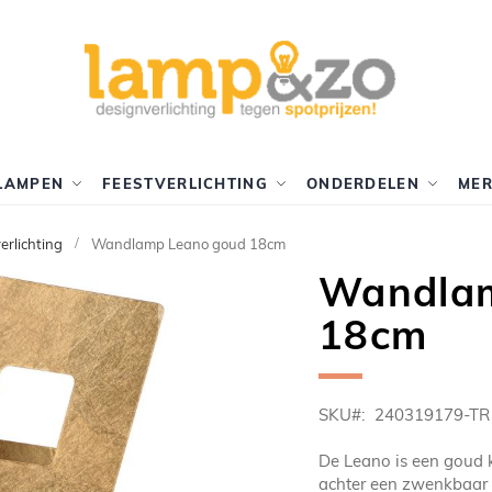
LAMPEN
FEESTVERLICHTING
ONDERDELEN
ME
rlichting
Wandlamp Leano goud 18cm
Wandlam
18cm
SKU
240319179-TR
De Leano is een goud 
achter een zwenkbaar 