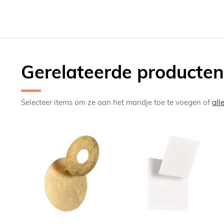
Gerelateerde producten
Selecteer items om ze aan het mandje toe te voegen of
all
TOEVOEGEN
TOEV
OM
OM