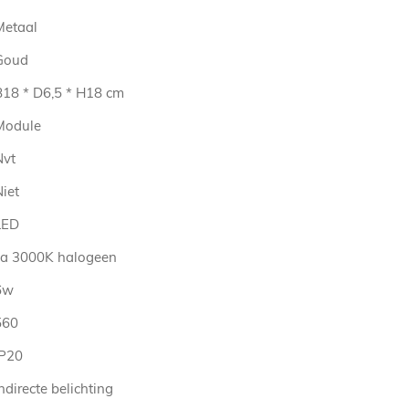
Metaal
Goud
B18 * D6,5 * H18 cm
Module
Nvt
iet
LED
ca 3000K halogeen
6w
560
IP20
ndirecte belichting