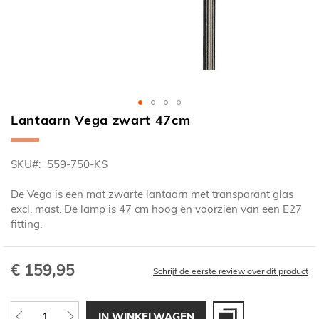
Lantaarn Vega zwart 47cm
Ga
naar
het
SKU
559-750-KS
begin
van
De Vega is een mat zwarte lantaarn met transparant glas
de
excl. mast. De lamp is 47 cm hoog en voorzien van een E27
afbeeldingen-
fitting.
gallerij
€ 159,95
Schrijf de eerste review over dit product
IN WINKELWAGEN