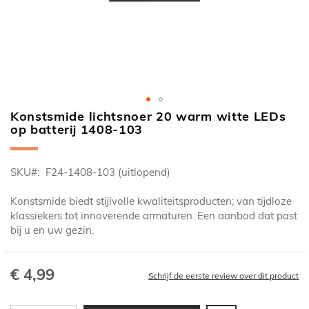
Konstsmide lichtsnoer 20 warm witte LEDs
Ga
op batterij 1408-103
naar
het
begin
SKU
F24-1408-103 (uitlopend)
van
de
Konstsmide biedt stijlvolle kwaliteitsproducten; van tijdloze
afbeeldingen-
klassiekers tot innoverende armaturen. Een aanbod dat past
gallerij
bij u en uw gezin.
€ 4,99
Schrijf de eerste review over dit product