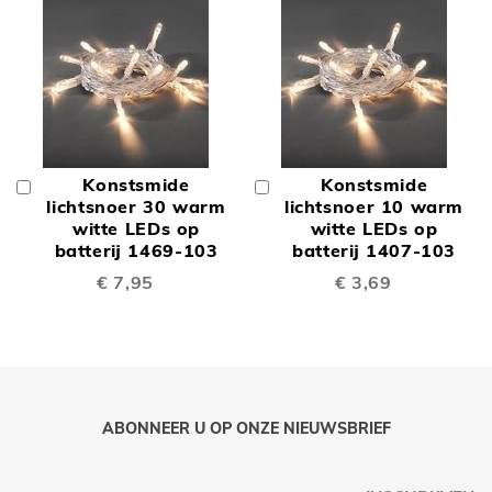
Konstsmide
Konstsmide
In
In
Winkelwagen
lichtsnoer 30 warm
Winkelwagen
lichtsnoer 10 warm
witte LEDs op
witte LEDs op
batterij 1469-103
batterij 1407-103
€ 7,95
€ 3,69
ABONNEER U OP ONZE NIEUWSBRIEF