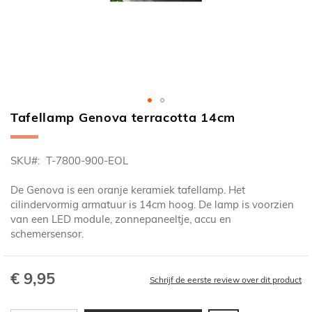
Tafellamp Genova terracotta 14cm
Ga
naar
het
SKU
T-7800-900-EOL
begin
van
De Genova is een oranje keramiek tafellamp. Het
de
cilindervormig armatuur is 14cm hoog. De lamp is voorzien
afbeeldingen-
van een LED module, zonnepaneeltje, accu en
gallerij
schemersensor.
€ 9,95
Schrijf de eerste review over dit product