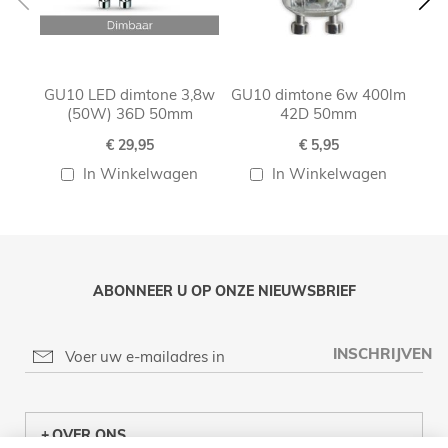
GU10 LED dimtone 3,8w
GU10 dimtone 6w 400lm
G
(50W) 36D 50mm
42D 50mm
€ 29,95
€ 5,95
In Winkelwagen
In Winkelwagen
ABONNEER U OP ONZE NIEUWSBRIEF
INSCHRIJVEN
OVER ONS