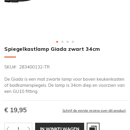
Spiegelkastlamp Giada zwart 34cm
Ga
naar
het
SKU
283400132-TR
begin
van
De Giada is een mat zwarte lamp voor boven keukenkasten
de
of badkamerspiegels. De lamp is 34cm diep en voorzien van
afbeeldingen-
een GU10 fitting.
gallerij
€ 19,95
Schrijf de eerste review over dit product
IN WINKELWAGEN