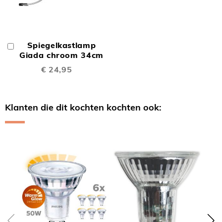
Spiegelkastlamp
In
Winkelwagen
Giada chroom 34cm
€ 24,95
Klanten die dit kochten kochten ook:
Skip
carousel