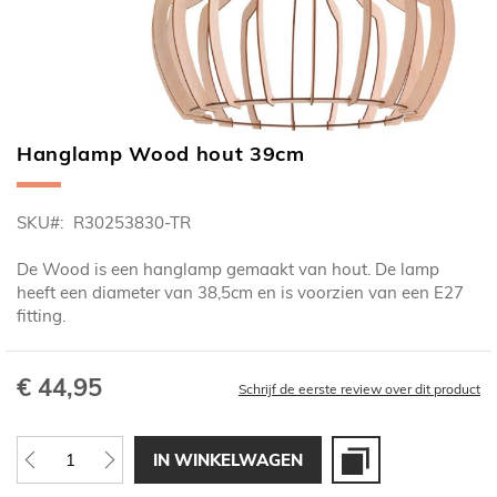
Hanglamp Wood hout 39cm
Ga
naar
het
SKU
R30253830-TR
begin
van
De Wood is een hanglamp gemaakt van hout. De lamp
de
heeft een diameter van 38,5cm en is voorzien van een E27
afbeeldingen-
fitting.
gallerij
€ 44,95
Schrijf de eerste review over dit product
IN WINKELWAGEN