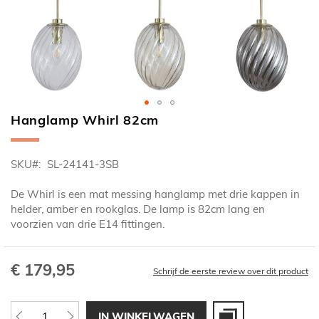
Hanglamp Whirl 82cm
Ga
naar
het
SKU
SL-24141-3SB
begin
van
De Whirl is een mat messing hanglamp met drie kappen in
de
helder, amber en rookglas. De lamp is 82cm lang en
afbeeldingen-
voorzien van drie E14 fittingen.
gallerij
€ 179,95
Schrijf de eerste review over dit product
IN WINKELWAGEN